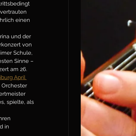
ittsbedingt 
vertrauten 
rlich einen 
rina und der
rkonzert von 
imer Schule, 
sten Sinne – 
zert am 26. 
burg April 
 Orchester 
ertmeister 
, spielte, als 
hren 
 in 