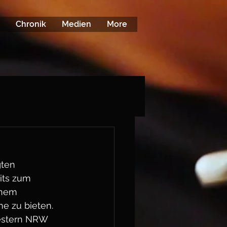
Chronik
Medien
More
gten 
its zum 
inem 
e zu bieten.
estern NRW 