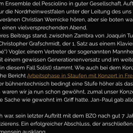
Ensemble del Pesciolino in guter Gesellschaft. Auftr
r die Nordrheinwestfalen unter der Leitung des uns 
eränen Christian Wernicke hören, aber sie boten wah
n einen vielversprechenden Abend.
eres Beitrags stand, zwischen Zambra von Joaquín Tu
hristopher Grafschmidt, der 1. Satz aus einem Klavie
é“) Vogler, einem Vertreter der sogenannten Mannhe
mit einem gewissen Generationenversatz und im weite
 in diesem Fall Solist) stammt. Wie auch bei dem Kon
ehe Bericht 
Arbeitsphase in Staufen mit Konzert in Frei
ier bühnentechnisch bedingt eine Stufe höher als das
an waren wir ja nun schon gewöhnt, zumal unser Konz
e Sache wie gewohnt im Griff hatte. Jan-Paul gab alles
h war, sein letzter Auftritt mit dem BZO nach gut 7 Ja
erens. Ein erfolgreicher Abschluss, der anschließend
mensein ausklang.