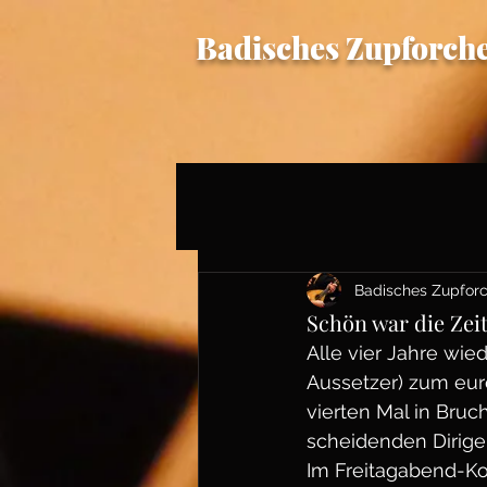
Badisches Zupforche
Badisches Zupforc
Schön war die Zei
Alle vier Jahre wie
Aussetzer) zum euro
vierten Mal in Bruc
scheidenden Dirige
Im Freitagabend-K