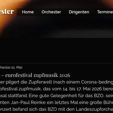
ster
Home
Orchester
Dirigenten
Termine
hester
21. Mai
t - eurofestival zupfmusik 2026
der pilgert die Zupferwelt (nach einem Corona-bedin
festival zupfmusik, das vom 14. bis 17. Mai 2026 bere
hsal stattfand. Eine gute Gelegenheit für das BZO, se
nten Jan-Paul Reinke ein letztes Mal eine große Bühn
onzert befand sich das BZO mit den Landeszupforch