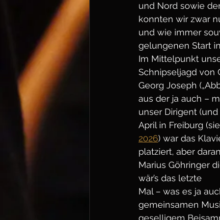
und Nord sowie dem 
konnten wir zwar nu
und wie immer souv
gelungenen Start i
Im Mittelpunkt uns
Schnipseljagd von C
Georg Joseph („Abb
aus der ja auch – 
unser Dirigent (und
April in Freiburg (si
2026
) war das Klav
platziert, aber dar
Marius Göhringer di
wär’s das letzte
Mal – was es ja auc
gemeinsamen Musizi
geselligem Beisam