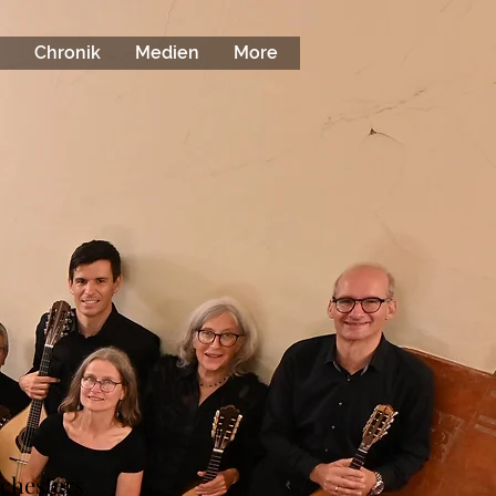
Chronik
Medien
More
rchesters