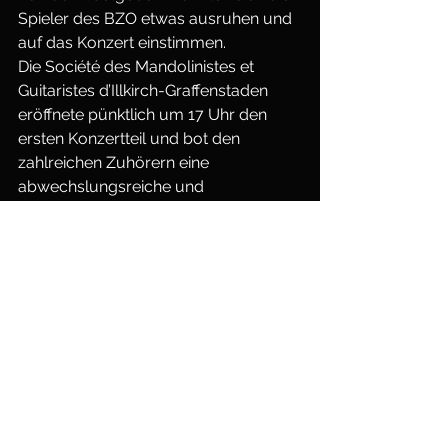
Spieler des BZO etwas ausruhen und 
auf das Konzert einstimmen.
Die Société des Mandolinistes et 
Guitaristes d’Illkirch-Graffenstaden 
eröffnete pünktlich um 17 Uhr den 
ersten Konzertteil und bot den 
zahlreichen Zuhörern eine 
abwechslungsreiche und 
stimmungsvolle erste Konzerthälfte. 
Den zweiten Teil beschloss das BZO. 
Christopher Grafschmidt führte 
zwischen den Stücken auf 
Französisch durchs Programm, was 
bei den Zuhörern auf Anklang stieß. 
Mit dem anspruchsvollen 1. Satz der 
Sinfonietta A-Dur von Gál und den 
„Impressioni orientali“ von Calace 
konnte das BZO die Zuhörer 