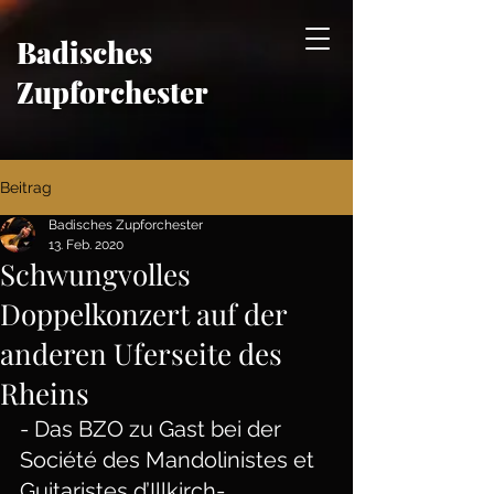
Badisches
Zupforchester
Beitrag
Badisches Zupforchester
13. Feb. 2020
Schwungvolles
Doppelkonzert auf der
anderen Uferseite des
Rheins
- Das BZO zu Gast bei der 
Société des Mandolinistes et 
Guitaristes d’Illkirch-